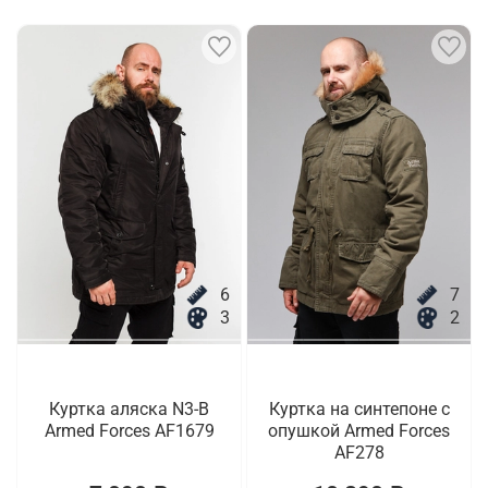
6
7
3
2
Куртка аляска N3-B
Куртка на синтепоне с
Armed Forces AF1679
опушкой Armed Forces
AF278