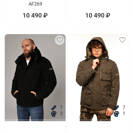
AF269
10 490 ₽
10 490 ₽
7
7
3
1