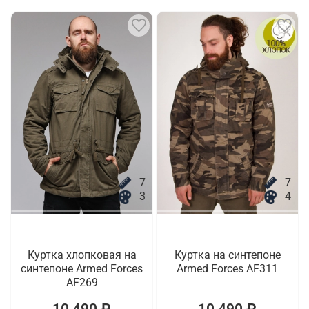
7
7
3
4
Куртка хлопковая на
Куртка на синтепоне
синтепоне Armed Forces
Armed Forces AF311
AF269
10 490 ₽
10 490 ₽