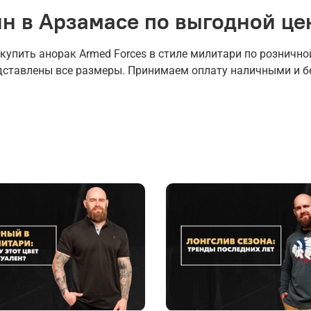
ин в Арзамасе по выгодной це
пить анорак Armed Forces в стиле милитари по розничной
едставлены все размеры. Принимаем оплату наличными и б