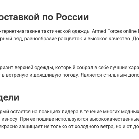
оставкой по России
ернет-магазине тактической одежды Armed Forces online R
рный ряд, разнообразие расцветок и высокое качество. До
иант верхней одежды, который собрал в себе лучшие харак
ет в ветреную и дождливую погоду. Является стильным доп
дели
рый остается на позициях лидера в течение многих модных
 износу. При ее пошиве используются высококачественные
екрасно защищает не только от холодного ветра, но и от