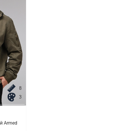
8
3
й Armed