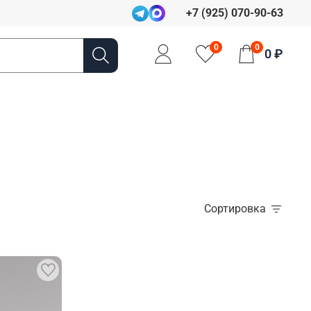
+7 (925) 070-90-63
0
0
0 ₽
Сортировка