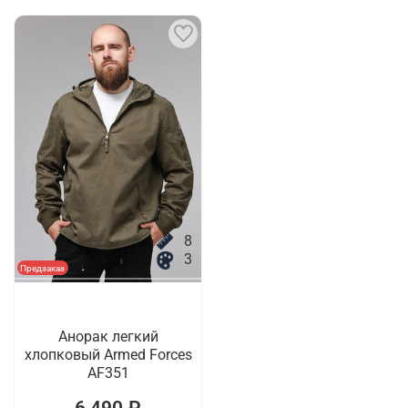
8
3
Предзаказ
Анорак легкий
хлопковый Armed Forces
AF351
6 490 ₽