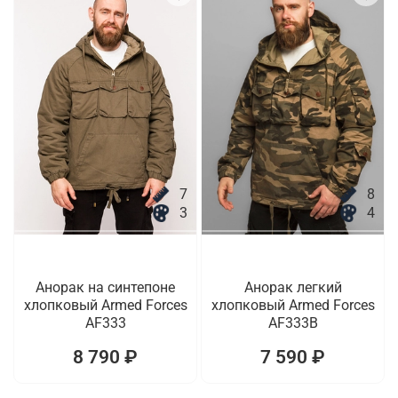
7
8
3
4
Анорак на синтепоне
Анорак легкий
хлопковый Armed Forces
хлопковый Armed Forces
AF333
AF333B
8 790 ₽
7 590 ₽