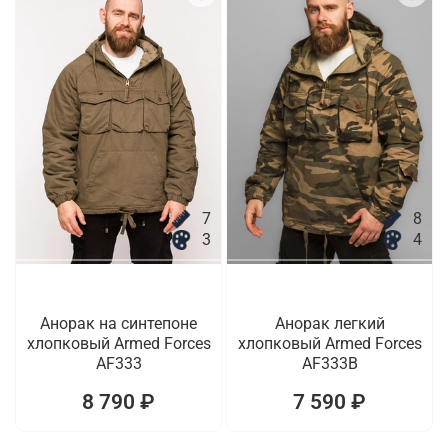
7
8
3
4
Анорак на синтепоне
Анорак легкий
хлопковый Armed Forces
хлопковый Armed Forces
AF333
AF333B
8 790 ₽
7 590 ₽