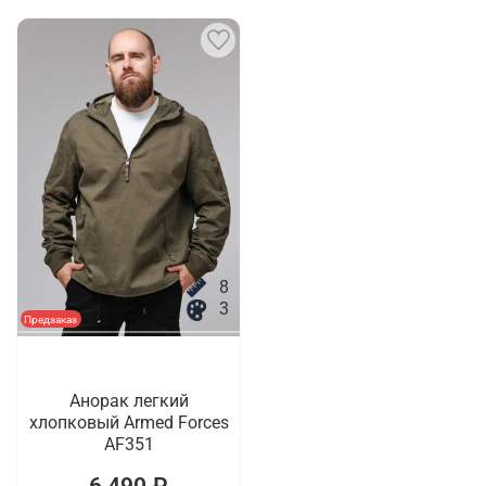
8
3
Предзаказ
Анорак легкий
хлопковый Armed Forces
AF351
6 490 ₽