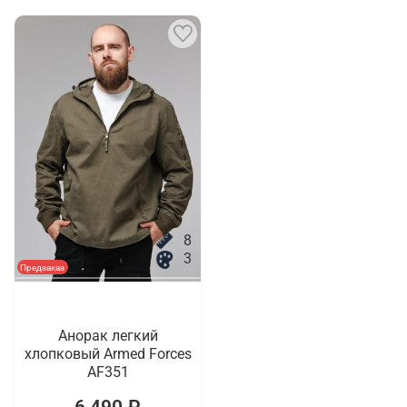
8
3
Предзаказ
Анорак легкий
хлопковый Armed Forces
AF351
6 490 ₽