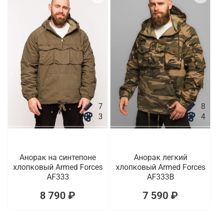
7
8
3
4
Анорак на синтепоне
Анорак легкий
хлопковый Armed Forces
хлопковый Armed Forces
AF333
AF333B
8 790 ₽
7 590 ₽