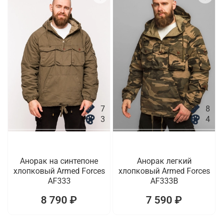
7
8
3
4
Анорак на синтепоне
Анорак легкий
хлопковый Armed Forces
хлопковый Armed Forces
AF333
AF333B
8 790 ₽
7 590 ₽