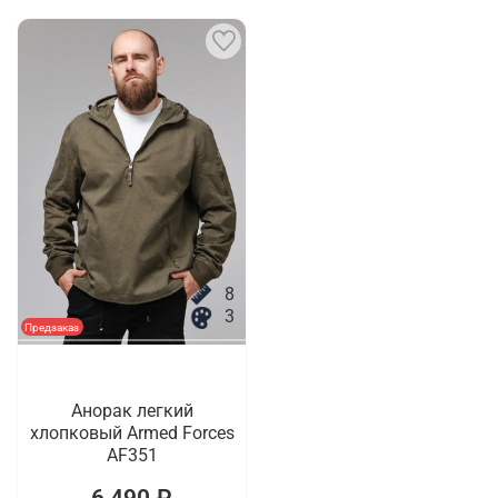
8
3
Предзаказ
Анорак легкий
хлопковый Armed Forces
AF351
6 490 ₽