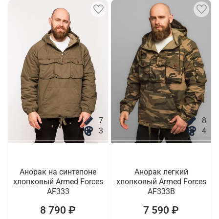
7
8
3
4
Анорак на синтепоне
Анорак легкий
хлопковый Armed Forces
хлопковый Armed Forces
AF333
AF333B
8 790 ₽
7 590 ₽