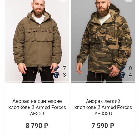
7
8
3
4
Анорак на синтепоне
Анорак легкий
хлопковый Armed Forces
хлопковый Armed Forces
AF333
AF333B
8 790 ₽
7 590 ₽