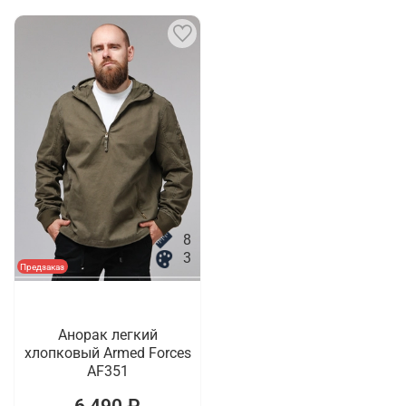
8
3
Предзаказ
Анорак легкий
хлопковый Armed Forces
AF351
6 490 ₽