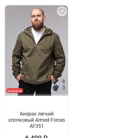
8
3
Предзаказ
Анорак легкий
хлопковый Armed Forces
AF351
6 490 ₽