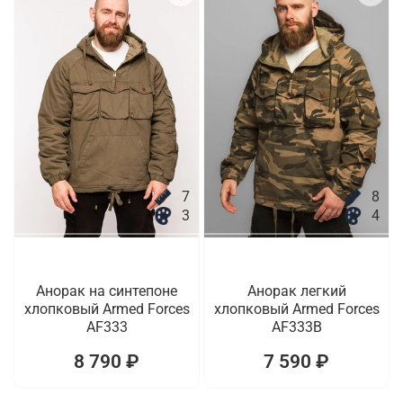
7
8
3
4
Анорак на синтепоне
Анорак легкий
хлопковый Armed Forces
хлопковый Armed Forces
AF333
AF333B
8 790 ₽
7 590 ₽