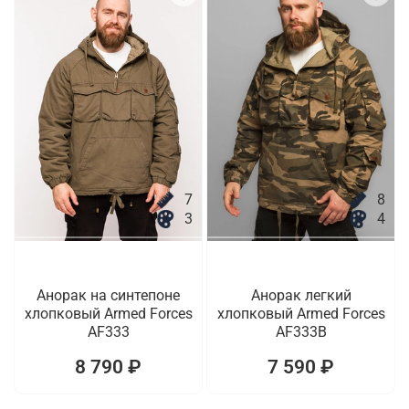
7
8
3
4
Анорак на синтепоне
Анорак легкий
хлопковый Armed Forces
хлопковый Armed Forces
AF333
AF333B
8 790 ₽
7 590 ₽