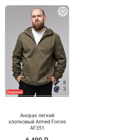
8
3
Предзаказ
Анорак легкий
хлопковый Armed Forces
AF351
6 490 ₽