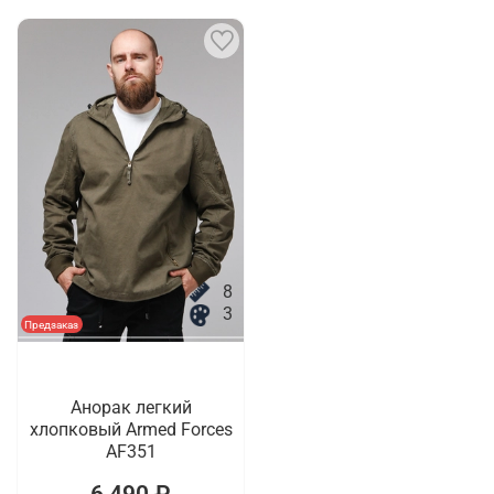
8
3
Предзаказ
Анорак легкий
хлопковый Armed Forces
AF351
6 490 ₽