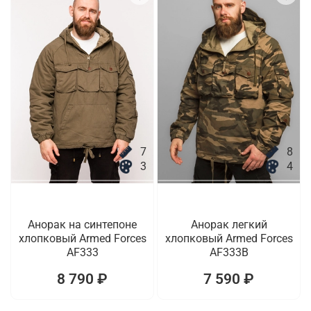
7
8
3
4
Анорак на синтепоне
Анорак легкий
хлопковый Armed Forces
хлопковый Armed Forces
AF333
AF333B
8 790 ₽
7 590 ₽