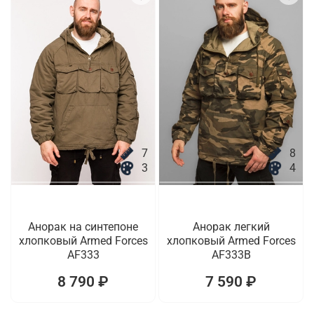
7
8
3
4
Анорак на синтепоне
Анорак легкий
хлопковый Armed Forces
хлопковый Armed Forces
AF333
AF333B
8 790 ₽
7 590 ₽