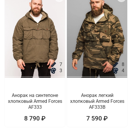
7
8
3
4
Анорак на синтепоне
Анорак легкий
хлопковый Armed Forces
хлопковый Armed Forces
AF333
AF333B
8 790 ₽
7 590 ₽