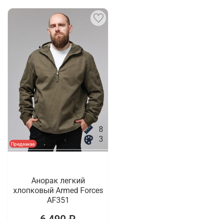
8
3
Предзаказ
Анорак легкий
хлопковый Armed Forces
AF351
6 490 ₽