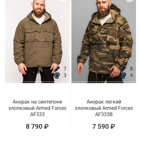
7
8
3
4
Анорак на синтепоне
Анорак легкий
хлопковый Armed Forces
хлопковый Armed Forces
AF333
AF333B
8 790 ₽
7 590 ₽