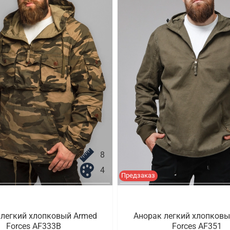
8
4
Предзаказ
 легкий хлопковый Armed
Анорак легкий хлопковы
Forces AF333B
Forces AF351