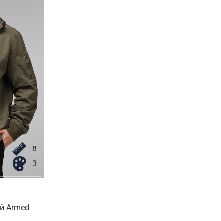
8
3
й Armed