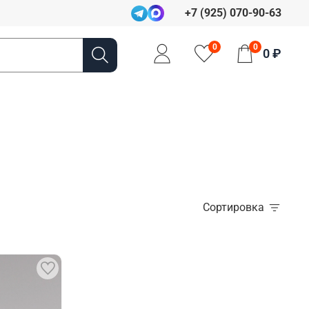
+7 (925) 070-90-63
0
0
0 ₽
Сортировка