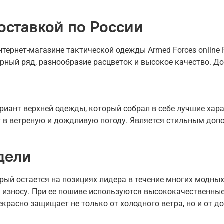
оставкой по России
ернет-магазине тактической одежды Armed Forces online R
рный ряд, разнообразие расцветок и высокое качество. До
иант верхней одежды, который собрал в себе лучшие харак
ет в ветреную и дождливую погоду. Является стильным доп
дели
рый остается на позициях лидера в течение многих модных
 износу. При ее пошиве используются высококачественные
екрасно защищает не только от холодного ветра, но и от