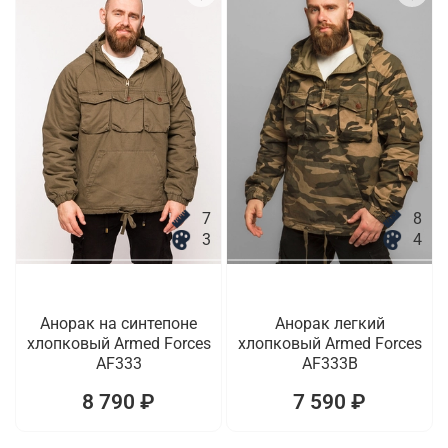
7
8
3
4
Анорак на синтепоне
Анорак легкий
хлопковый Armed Forces
хлопковый Armed Forces
AF333
AF333B
8 790 ₽
7 590 ₽