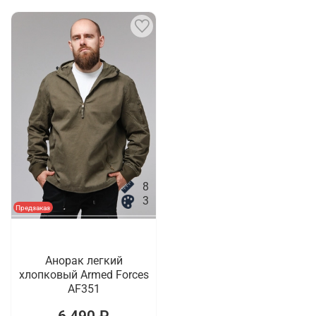
8
3
Предзаказ
Анорак легкий
хлопковый Armed Forces
AF351
6 490 ₽