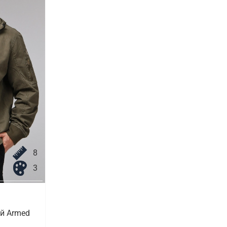
8
3
й Armed