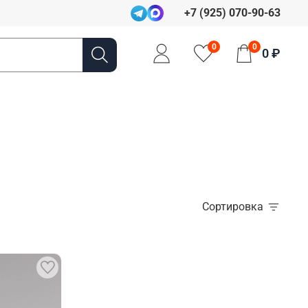
+7 (925) 070-90-63
0
0
0 ₽
Сортировка