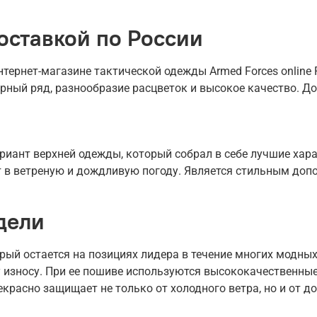
оставкой по России
ернет-магазине тактической одежды Armed Forces online R
рный ряд, разнообразие расцветок и высокое качество. До
иант верхней одежды, который собрал в себе лучшие харак
ет в ветреную и дождливую погоду. Является стильным доп
дели
рый остается на позициях лидера в течение многих модных
 износу. При ее пошиве используются высококачественные
екрасно защищает не только от холодного ветра, но и от