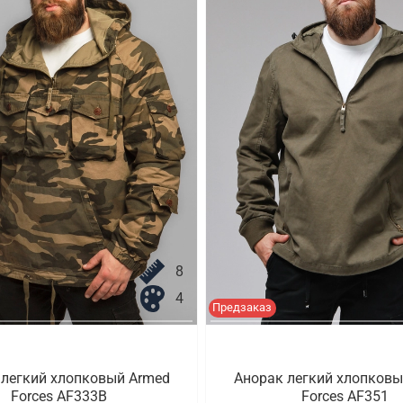
8
4
Предзаказ
 легкий хлопковый Armed
Анорак легкий хлопковы
Forces AF333B
Forces AF351