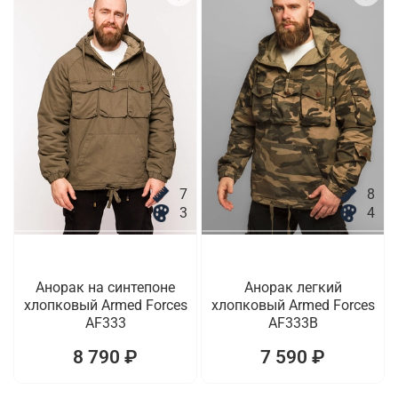
7
8
3
4
Анорак на синтепоне
Анорак легкий
хлопковый Armed Forces
хлопковый Armed Forces
AF333
AF333B
8 790 ₽
7 590 ₽