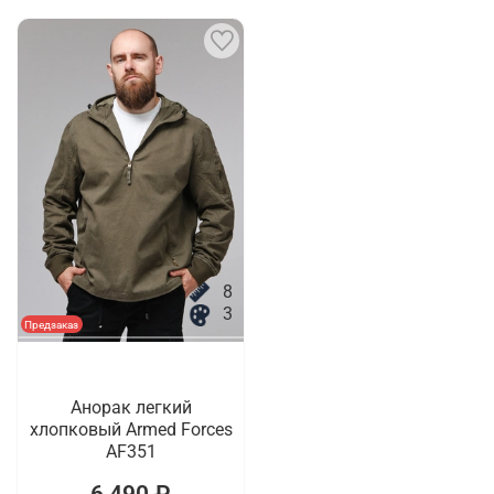
8
3
Предзаказ
Анорак легкий
хлопковый Armed Forces
AF351
6 490 ₽