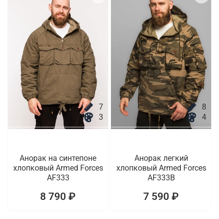
7
8
3
4
Анорак на синтепоне
Анорак легкий
хлопковый Armed Forces
хлопковый Armed Forces
AF333
AF333B
8 790 ₽
7 590 ₽