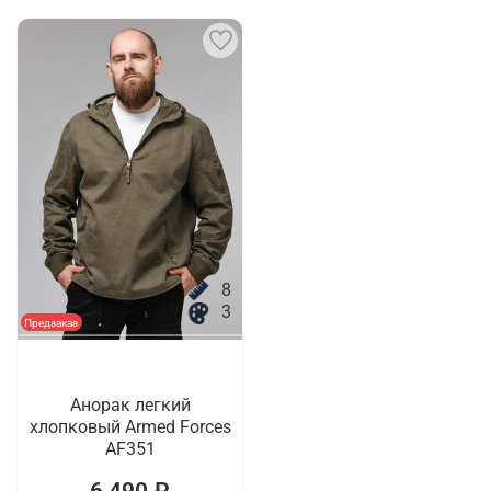
8
3
Предзаказ
Анорак легкий
хлопковый Armed Forces
AF351
6 490 ₽