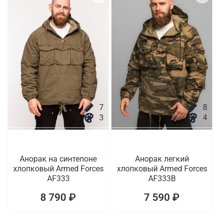
7
8
3
4
Анорак на синтепоне
Анорак легкий
хлопковый Armed Forces
хлопковый Armed Forces
AF333
AF333B
8 790 ₽
7 590 ₽