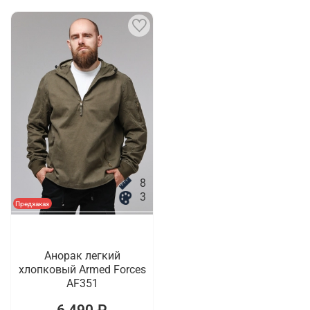
8
3
Предзаказ
Анорак легкий
хлопковый Armed Forces
AF351
6 490 ₽