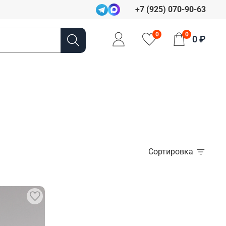
+7 (925) 070-90-63
0
0
0 ₽
Сортировка