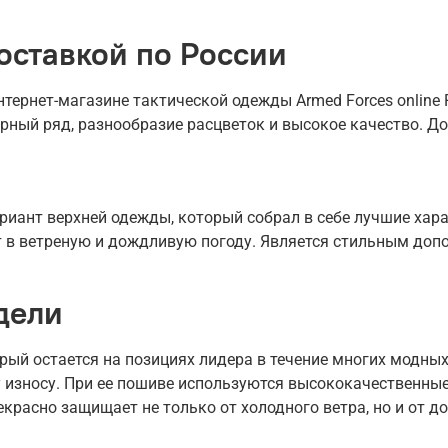
оставкой по России
ернет-магазине тактической одежды Armed Forces online R
рный ряд, разнообразие расцветок и высокое качество. До
иант верхней одежды, который собрал в себе лучшие харак
ет в ветреную и дождливую погоду. Является стильным доп
дели
рый остается на позициях лидера в течение многих модных
 износу. При ее пошиве используются высококачественные
екрасно защищает не только от холодного ветра, но и от