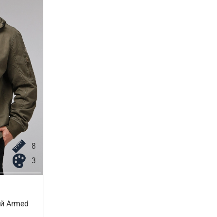
8
3
й Armed