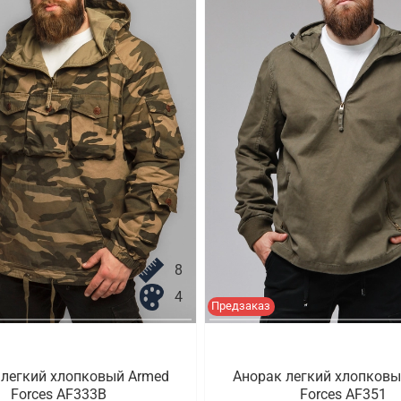
8
4
Предзаказ
 легкий хлопковый Armed
Анорак легкий хлопковы
Forces AF333B
Forces AF351