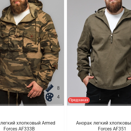
8
4
Предзаказ
 легкий хлопковый Armed
Анорак легкий хлопковы
Forces AF333B
Forces AF351