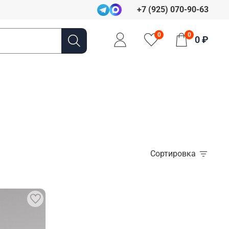
+7 (925) 070-90-63
0
0
0 ₽
Сортировка