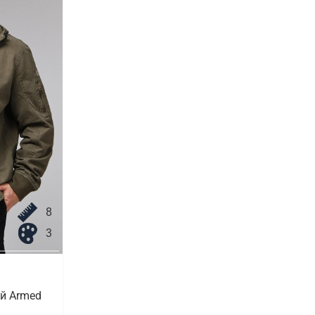
8
3
й Armed