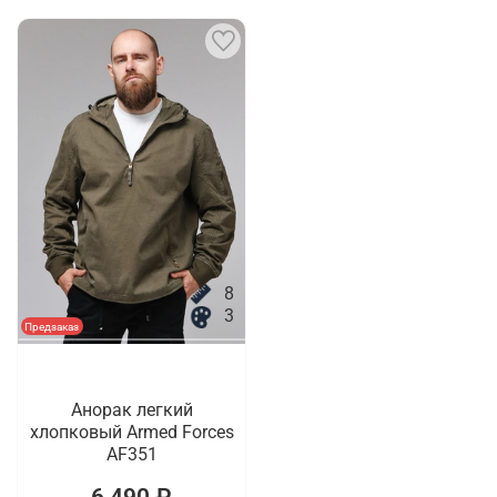
8
3
Предзаказ
Анорак легкий
хлопковый Armed Forces
AF351
6 490 ₽