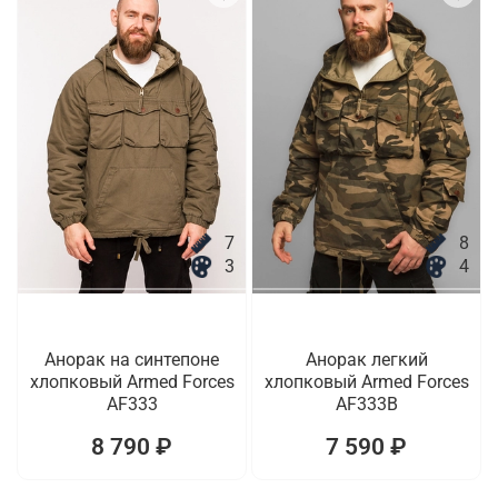
7
8
3
4
Анорак на синтепоне
Анорак легкий
хлопковый Armed Forces
хлопковый Armed Forces
AF333
AF333B
8 790 ₽
7 590 ₽