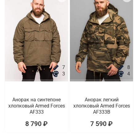
7
8
3
4
Анорак на синтепоне
Анорак легкий
хлопковый Armed Forces
хлопковый Armed Forces
AF333
AF333B
8 790 ₽
7 590 ₽