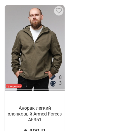
8
3
Предзаказ
Анорак легкий
хлопковый Armed Forces
AF351
6 490 ₽