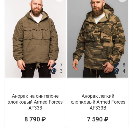
7
8
3
4
Анорак на синтепоне
Анорак легкий
хлопковый Armed Forces
хлопковый Armed Forces
AF333
AF333B
8 790 ₽
7 590 ₽