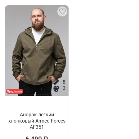
8
3
Предзаказ
Анорак легкий
хлопковый Armed Forces
AF351
6 490 ₽