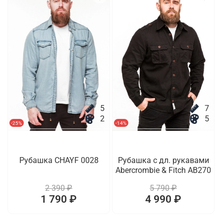
5
7
2
5
-25%
-14%
Рубашка CHAYF 0028
Рубашка с дл. рукавами
Abercrombie & Fitch AB270
2 390 ₽
5 790 ₽
1 790 ₽
4 990 ₽