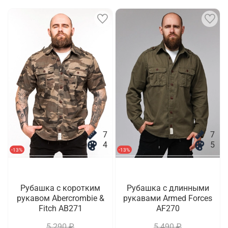
7
7
4
5
-13%
-13%
Рубашка с коротким
Рубашка с длинными
рукавом Abercrombie &
рукавами Armed Forces
Fitch AB271
AF270
5 290 ₽
5 490 ₽