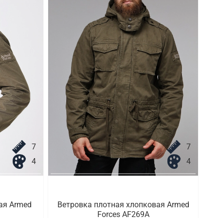
7
7
4
4
ая Armed
Ветровка плотная хлопковая Armed
Forces AF269A