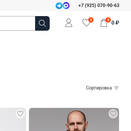
+7 (925) 070-90-63
0
0
0 ₽
Сортировка