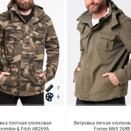
7
6
вка плотная хлопковая
Ветровка легкая хлопков
crombie & Fitch AB269A
Forces M65 268B