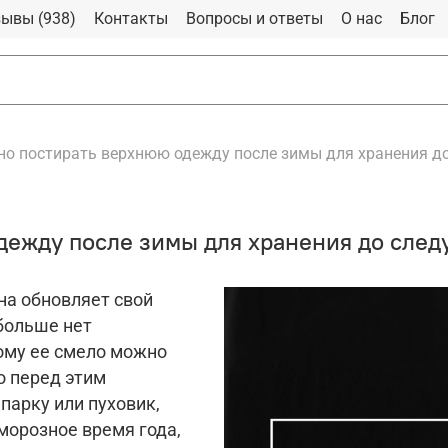
ывы (938)
Контакты
Вопросы и ответы
О нас
Блог
но постирать верхнюю одежду после зимы для хранения д
дежду после зимы для хранения до сле
а обновляет свой
больше нет
ому ее смело можно
о перед этим
парку или пуховик,
морозное время года,