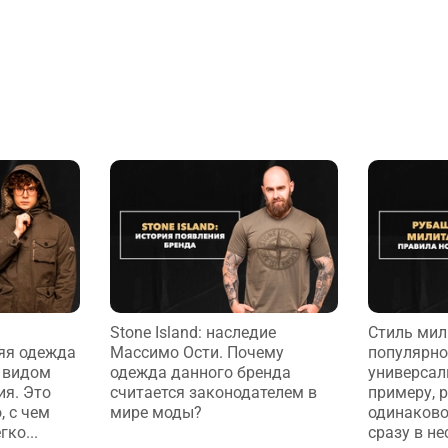
Stone Island: наследие
Стиль мил
яя одежда
Массимо Ости. Почему
популярно
 видом
одежда данного бренда
универсаль
ия. Это
считается законодателем в
примеру, 
, с чем
мире моды?
одинаково
ко...
сразу в не