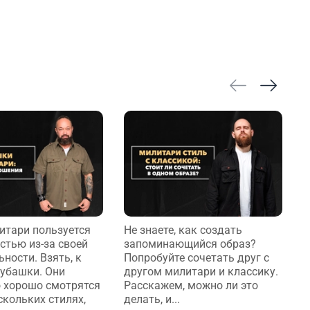
итари пользуется
Не знаете, как создать
С
стью из-за своей
запоминающийся образ?
м
ности. Взять, к
Попробуйте сочетать друг с
н
рубашки. Они
другом милитари и классику.
с
 хорошо смотрятся
Расскажем, можно ли это
п
скольких стилях,
делать, и...
г