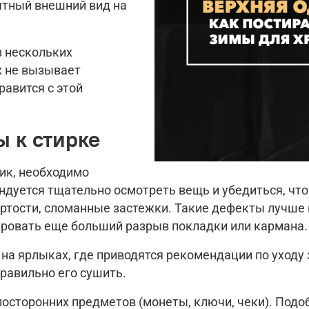
ятный внешний вид на
з нескольких
х не вызывает
авится с этой
 к стирке
вик, необходимо
ндуется тщательно осмотреть вещь и убедиться, что
ости, сломанные застежки. Такие дефекты лучше вс
ировать еще больший разрыв покладки или кармана.
а ярлыках, где приводятся рекомендации по уходу з
правильно его сушить.
 посторонних предметов (монеты, ключи, чеки). Под