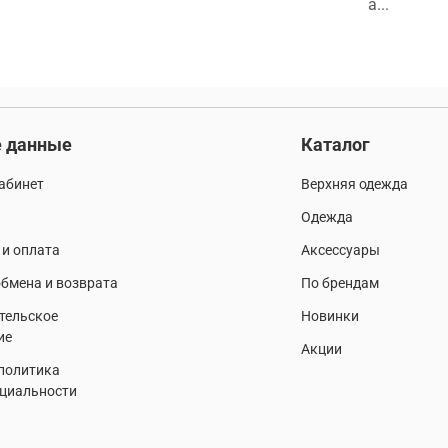
а...
 данные
Каталог
абинет
Верхняя одежда
Одежда
 и оплата
Аксессуары
бмена и возврата
По брендам
тельское
Новинки
ие
Акции
 политика
циальности