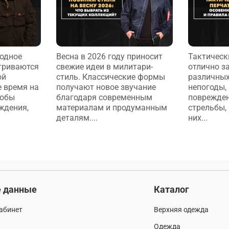
лодное
Весна в 2026 году приносит
Тактическ
триваются
свежие идеи в милитари-
отлично з
ой
стиль. Классические формы
различных
е время на
получают новое звучание
непогоды,
тобы
благодаря современным
поврежден
ждения,
материалам и продуманным
стрельбы, 
деталям....
них...
 данные
Каталог
абинет
Верхняя одежда
Одежда