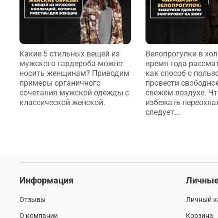
Какие 5 стильных вещей из
Велопрогулки в хо
мужского гардероба можно
время года рассма
носить женщинам? Приводим
как способ с польз
примеры органичного
провести свободно
сочетания мужской одежды с
свежем воздухе. Ч
классической женской.
избежать переохла
следует...
Информация
Личные
Отзывы
Личный к
О компании
Корзина