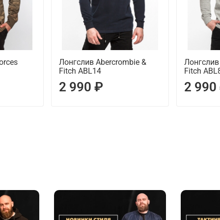
orces
Лонгслив Abercrombie &
Лонгслив
Fitch ABL14
Fitch ABL
2 990 ₽
2 990