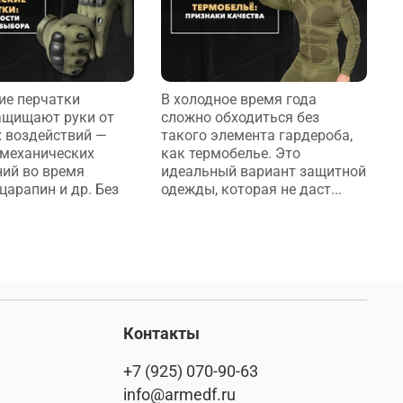
ие перчатки
В холодное время года
В
ащищают руки от
сложно обходиться без
т
 воздействий —
такого элемента гардероба,
о
 механических
как термобелье. Это
т
ий во время
идеальный вариант защитной
и
царапин и др. Без
одежды, которая не даст...
в
о
Контакты
+7 (925) 070-90-63
info@armedf.ru