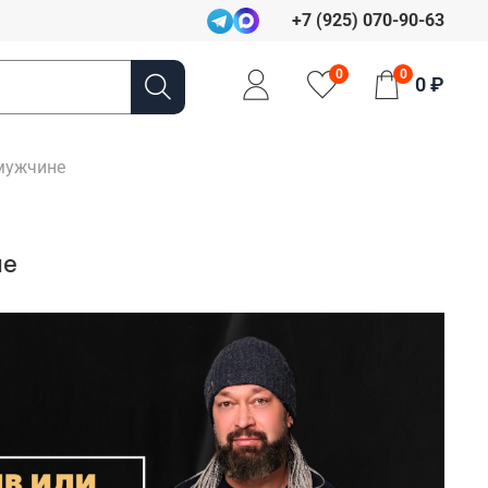
+7 (925) 070-90-63
0
0
0 ₽
 мужчине
не