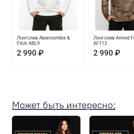
Лонгслив Abercrombie &
Лонгслив Armed F
Fitch ABL9
AF112
2 990 ₽
2 990 ₽
Может быть интересно: