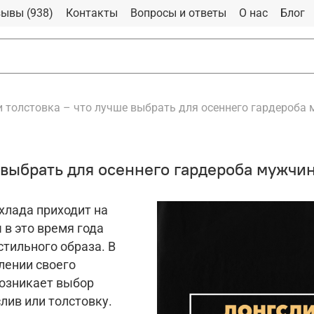
ывы (938)
Контакты
Вопросы и ответы
О нас
Блог
и толстовка – что лучше выбрать для осеннего гардероба
 выбрать для осеннего гардероба мужчи
хлада приходит на
в это время года
стильного образа. В
лении своего
возникает выбор
слив или толстовку.