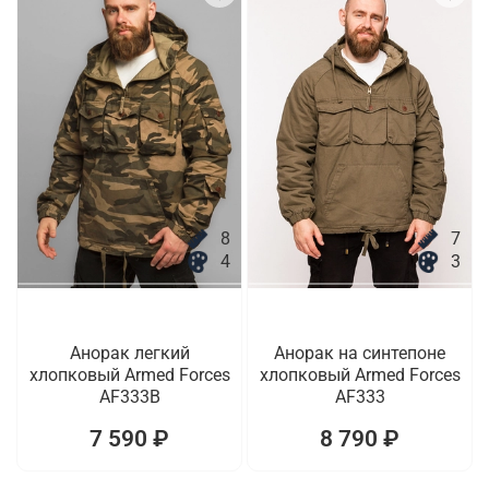
8
7
4
3
Анорак легкий
Анорак на синтепоне
хлопковый Armed Forces
хлопковый Armed Forces
AF333B
AF333
7 590 ₽
8 790 ₽