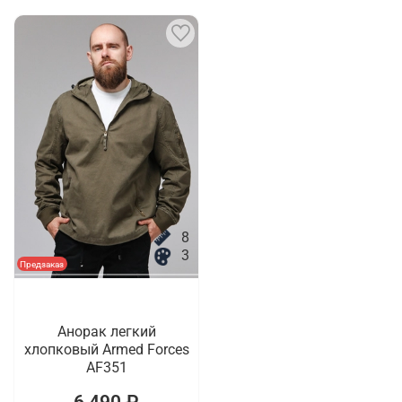
8
3
Предзаказ
Анорак легкий
хлопковый Armed Forces
AF351
6 490 ₽