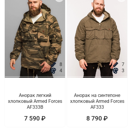
8
7
4
3
Анорак легкий
Анорак на синтепоне
хлопковый Armed Forces
хлопковый Armed Forces
AF333B
AF333
7 590 ₽
8 790 ₽