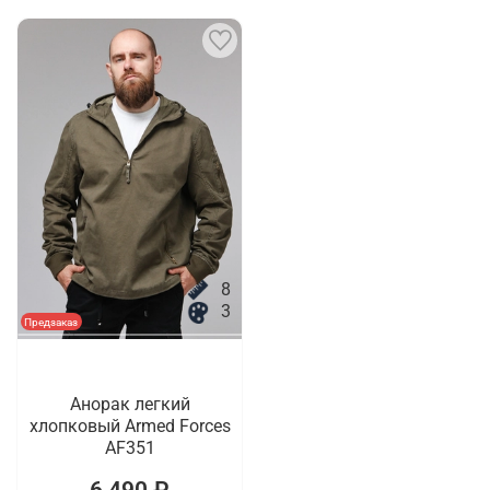
8
3
Предзаказ
Анорак легкий
хлопковый Armed Forces
AF351
6 490 ₽