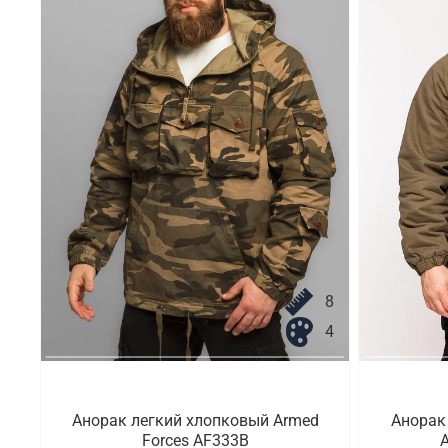
8
4
Анорак легкий хлопковый Armed
Анорак
Forces AF333B
A