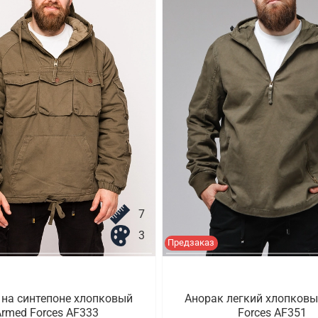
7
3
Предзаказ
 на синтепоне хлопковый
Анорак легкий хлопковы
rmed Forces AF333
Forces AF351