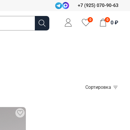
+7 (925) 070-90-63
0
0
0 ₽
Сортировка