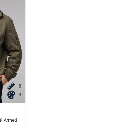
8
3
й Armed