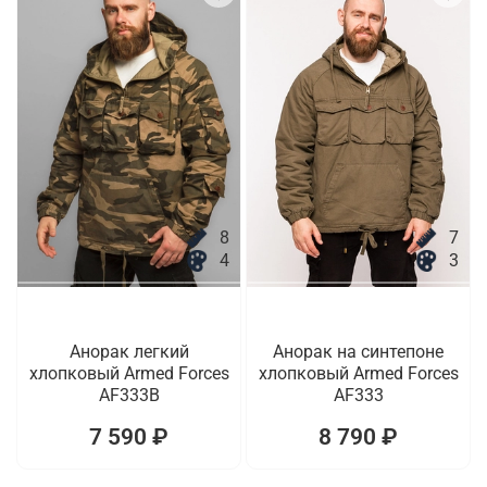
8
7
4
3
Анорак легкий
Анорак на синтепоне
хлопковый Armed Forces
хлопковый Armed Forces
AF333B
AF333
7 590 ₽
8 790 ₽