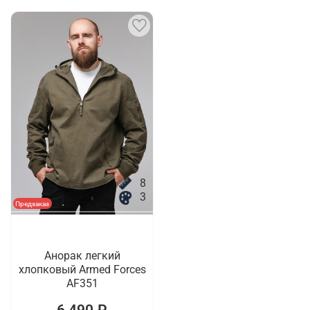
8
3
Предзаказ
Анорак легкий
хлопковый Armed Forces
AF351
6 490 ₽