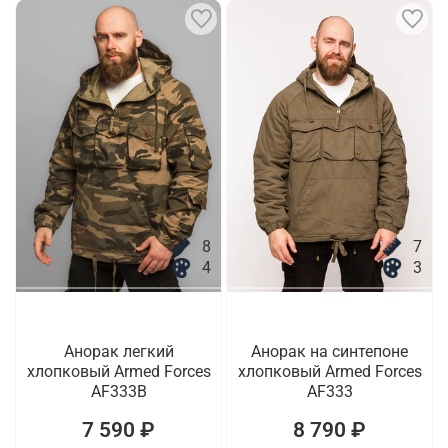
8
7
4
3
Анорак легкий
Анорак на синтепоне
хлопковый Armed Forces
хлопковый Armed Forces
AF333B
AF333
7 590 ₽
8 790 ₽