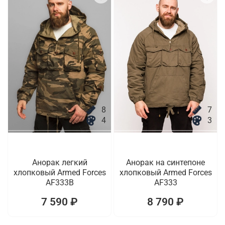
8
7
4
3
Анорак легкий
Анорак на синтепоне
хлопковый Armed Forces
хлопковый Armed Forces
AF333B
AF333
7 590 ₽
8 790 ₽