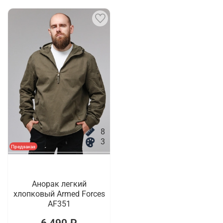
8
3
Предзаказ
Анорак легкий
хлопковый Armed Forces
AF351
6 490 ₽