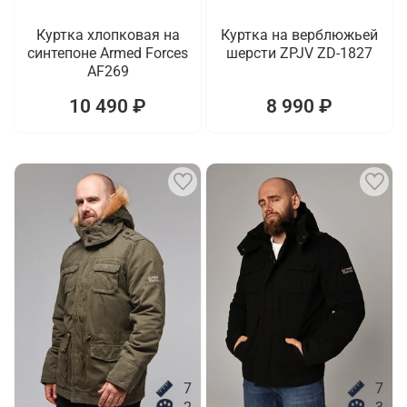
Куртка хлопковая на
Куртка на верблюжьей
синтепоне Armed Forces
шерсти ZPJV ZD-1827
AF269
10 490 ₽
8 990 ₽
7
7