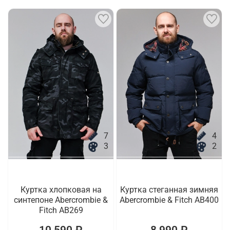
7
4
3
2
Куртка хлопковая на
Куртка стеганная зимняя
синтепоне Abercrombie &
Abercrombie & Fitch AB400
Fitch AB269
10 590 ₽
8 990 ₽