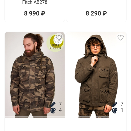
Fitch AB278
8 990 ₽
8 290 ₽
7
7
4
1