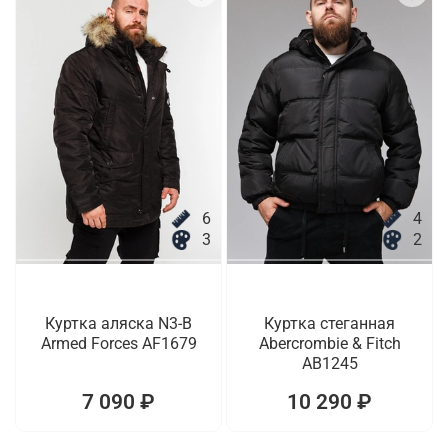
6
4
3
2
Куртка аляска N3-B
Куртка стеганная
Armed Forces AF1679
Abercrombie & Fitch
AB1245
7 090 ₽
10 290 ₽