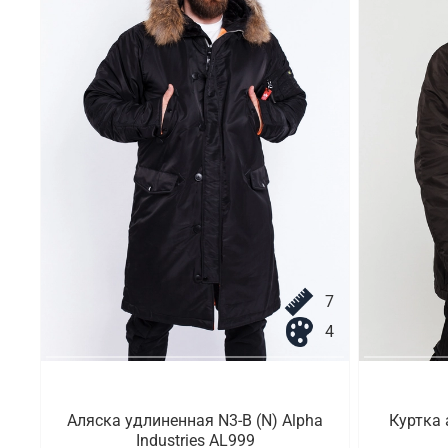
7
4
Аляска удлиненная N3-B (N) Alpha
Куртка 
Industries AL999