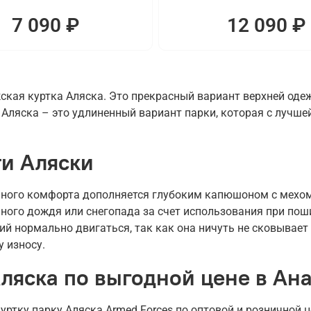
7 090 ₽
12 090 ₽
кая куртка Аляска. Это прекрасный вариант верхней оде
Аляска – это удлиненный вариант парки, которая с лучшей
и Аляски
ного комфорта дополняется глубоким капюшоном с мехом 
ьного дождя или снегопада за счет использования при по
й нормально двигаться, так как она ничуть не сковывает
у износу.
ляска по выгодной цене в Ан
ртку парку Аляска Armed Forces по оптовой и розничной 