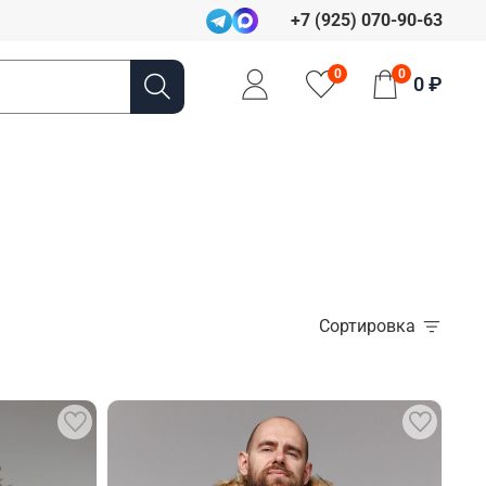
+7 (925) 070-90-63
0
0
0 ₽
Сортировка