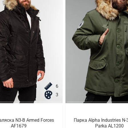
6
3
аляска N3-B Armed Forces
Парка Alpha Industries N-
AF1679
Parka AL1200