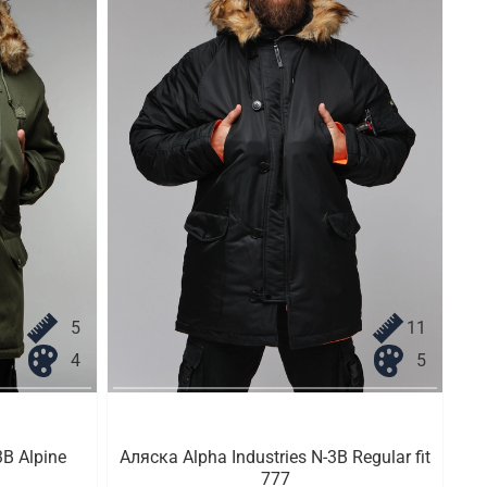
5
11
4
5
3B Alpine
Аляска Alpha Industries N-3B Regular fit
777