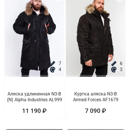
7
6
4
3
Аляска удлиненная N3-B
Куртка аляска N3-B
(N) Alpha Industries AL999
Armed Forces AF1679
11 190 ₽
7 090 ₽