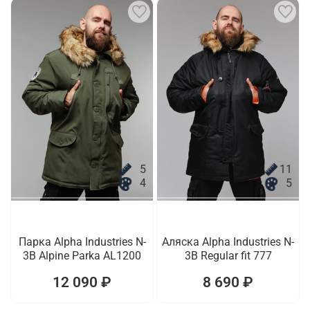
5
11
4
5
Парка Alpha Industries N-
Аляска Alpha Industries N-
3B Alpine Parka AL1200
3B Regular fit 777
12 090 ₽
8 690 ₽