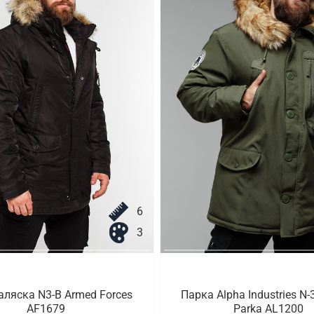
6
3
аляска N3-B Armed Forces
Парка Alpha Industries N-
AF1679
Parka AL1200