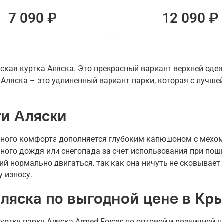
7 090 ₽
12 090 ₽
кая куртка Аляска. Это прекрасный вариант верхней оде
Аляска – это удлиненный вариант парки, которая с лучшей
и Аляски
ного комфорта дополняется глубоким капюшоном с мехом 
ьного дождя или снегопада за счет использования при по
й нормально двигаться, так как она ничуть не сковывает
у износу.
Аляска по выгодной цене в Кр
ртку парку Аляска Armed Forces по оптовой и розничной 