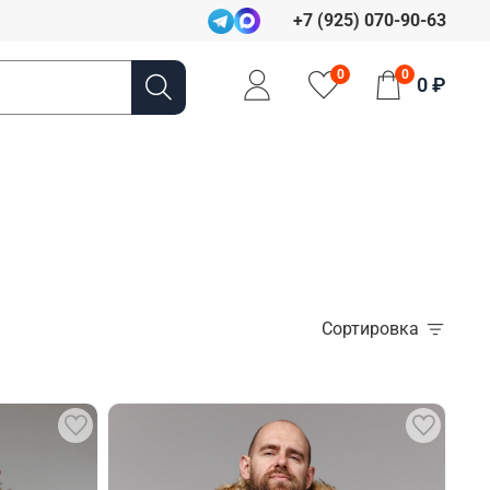
+7 (925) 070-90-63
0
0
0 ₽
Сортировка