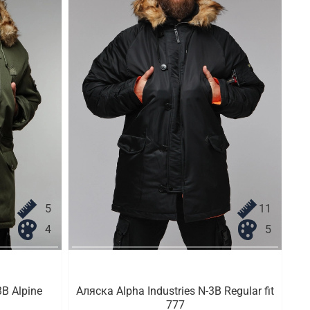
5
11
4
5
3B Alpine
Аляска Alpha Industries N-3B Regular fit
777