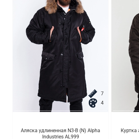
7
4
Аляска удлиненная N3-B (N) Alpha
Куртка 
Industries AL999