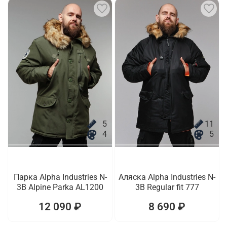
5
11
4
5
Парка Alpha Industries N-
Аляска Alpha Industries N-
3B Alpine Parka AL1200
3B Regular fit 777
12 090 ₽
8 690 ₽