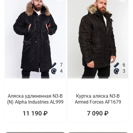
7
6
4
3
Аляска удлиненная N3-B
Куртка аляска N3-B
(N) Alpha Industries AL999
Armed Forces AF1679
11 190 ₽
7 090 ₽