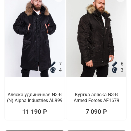
7
6
4
3
Аляска удлиненная N3-B
Куртка аляска N3-B
(N) Alpha Industries AL999
Armed Forces AF1679
11 190 ₽
7 090 ₽