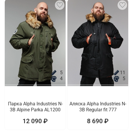
5
11
4
5
Парка Alpha Industries N-
Аляска Alpha Industries N-
3B Alpine Parka AL1200
3B Regular fit 777
12 090 ₽
8 690 ₽