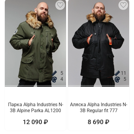
5
11
4
5
Парка Alpha Industries N-
Аляска Alpha Industries N-
3B Alpine Parka AL1200
3B Regular fit 777
12 090 ₽
8 690 ₽