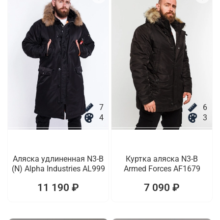
7
6
4
3
Аляска удлиненная N3-B
Куртка аляска N3-B
(N) Alpha Industries AL999
Armed Forces AF1679
11 190 ₽
7 090 ₽