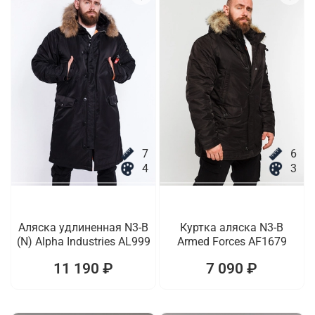
7
6
4
3
Аляска удлиненная N3-B
Куртка аляска N3-B
(N) Alpha Industries AL999
Armed Forces AF1679
11 190 ₽
7 090 ₽