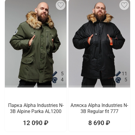
5
11
4
5
Парка Alpha Industries N-
Аляска Alpha Industries N-
3B Alpine Parka AL1200
3B Regular fit 777
12 090 ₽
8 690 ₽