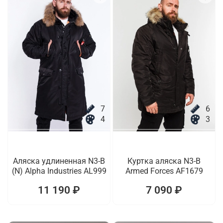
7
6
4
3
Аляска удлиненная N3-B
Куртка аляска N3-B
(N) Alpha Industries AL999
Armed Forces AF1679
11 190 ₽
7 090 ₽