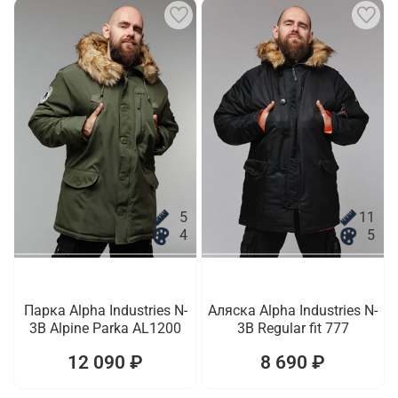
5
11
4
5
Парка Alpha Industries N-
Аляска Alpha Industries N-
3B Alpine Parka AL1200
3B Regular fit 777
12 090 ₽
8 690 ₽