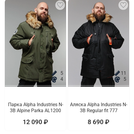
5
11
4
5
Парка Alpha Industries N-
Аляска Alpha Industries N-
3B Alpine Parka AL1200
3B Regular fit 777
12 090 ₽
8 690 ₽