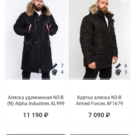
7
6
4
3
Аляска удлиненная N3-B
Куртка аляска N3-B
(N) Alpha Industries AL999
Armed Forces AF1679
11 190 ₽
7 090 ₽