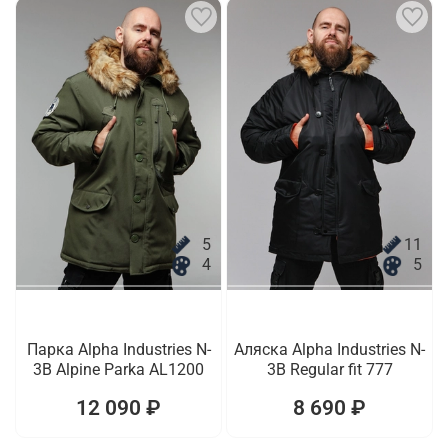
5
11
4
5
Парка Alpha Industries N-
Аляска Alpha Industries N-
3B Alpine Parka AL1200
3B Regular fit 777
12 090 ₽
8 690 ₽