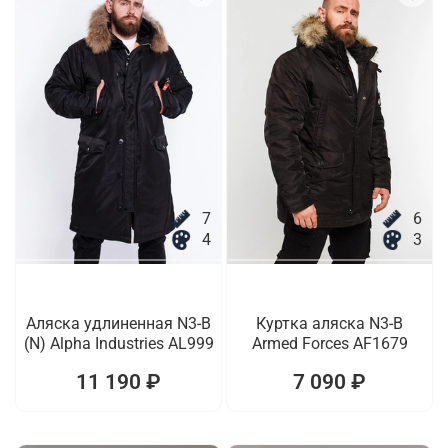
7
6
4
3
Аляска удлиненная N3-B
Куртка аляска N3-B
(N) Alpha Industries AL999
Armed Forces AF1679
11 190 ₽
7 090 ₽