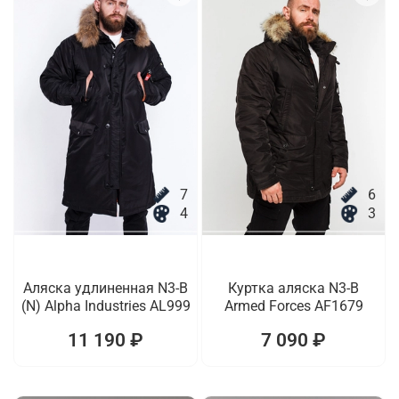
7
6
4
3
Аляска удлиненная N3-B
Куртка аляска N3-B
(N) Alpha Industries AL999
Armed Forces AF1679
11 190 ₽
7 090 ₽