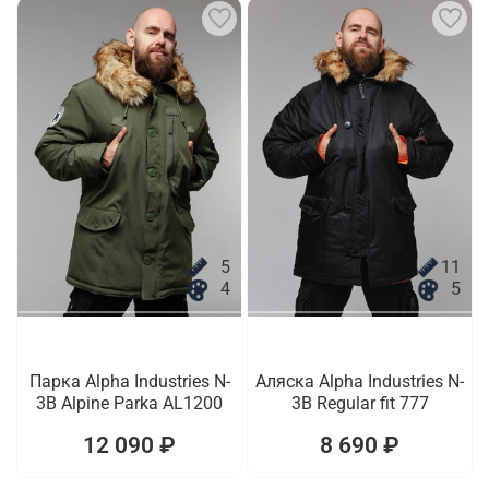
5
11
4
5
Парка Alpha Industries N-
Аляска Alpha Industries N-
3B Alpine Parka AL1200
3B Regular fit 777
12 090 ₽
8 690 ₽