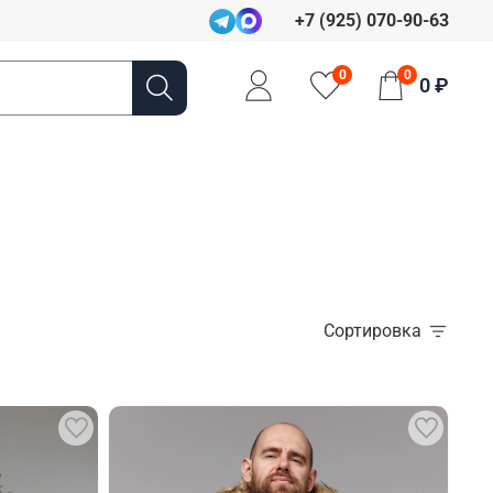
+7 (925) 070-90-63
0
0
0 ₽
Сортировка