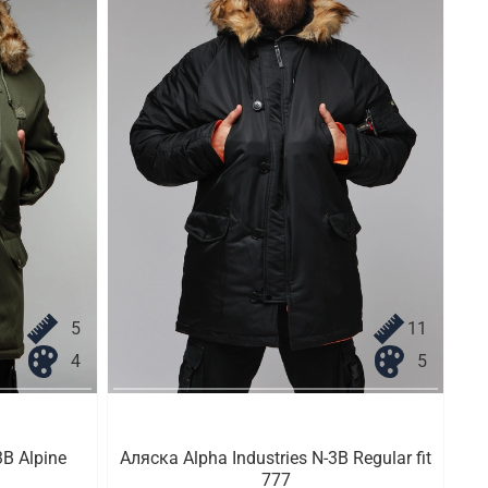
5
11
4
5
3B Alpine
Аляска Alpha Industries N-3B Regular fit
777