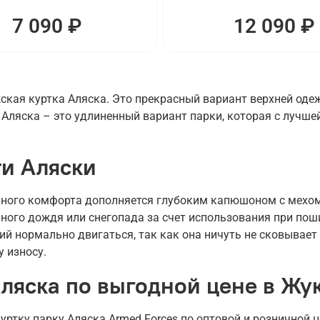
7 090 ₽
12 090 ₽
кая куртка Аляска. Это прекрасный вариант верхней оде
Аляска – это удлиненный вариант парки, которая с лучшей
и Аляски
ного комфорта дополняется глубоким капюшоном с мехом 
ьного дождя или снегопада за счет использования при по
й нормально двигаться, так как она ничуть не сковывает
у износу.
Аляска по выгодной цене в Жу
ртку парку Аляска Armed Forces по оптовой и розничной 