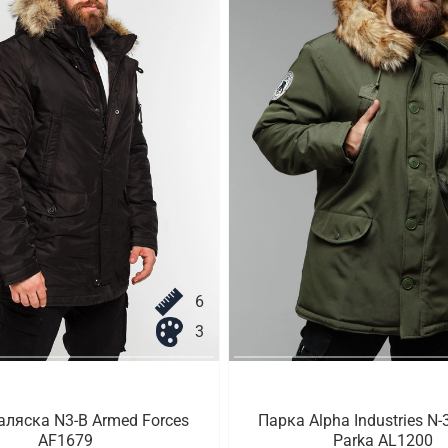
6
3
аляска N3-B Armed Forces
Парка Alpha Industries N-
AF1679
Parka AL1200