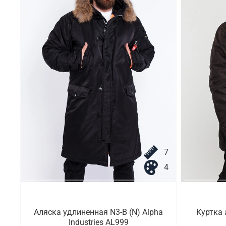
7
4
Аляска удлиненная N3-B (N) Alpha
Куртка 
Industries AL999