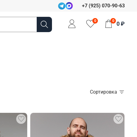
+7 (925) 070-90-63
0
0
0 ₽
Сортировка